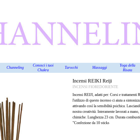
Salta menù
Conosci i tuoi
Yoga della
Channeling
Tarocchi
Massaggi
▼
▼
▼
▼
▼
Chakra
Risata
Incensi REIKI Reiji
INCENSI FIOREDORIENTE
Incensi REIJI, adatti per: Corsi e trattamenti R
l'utilizzo di questo incenso ci aiuta a sintonizz
attivando così la sensibilità psichica. Lascian
nostra creatività. Interamente lavorati a mano, 
chimiche. Lunghezza 23 cm. Durata combusti
"Confezione da 10 sticks