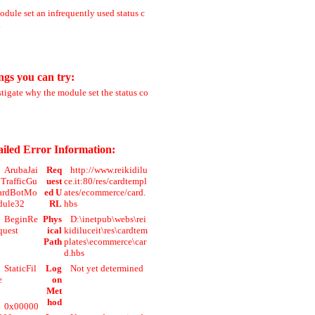
dule set an infrequently used status c
.
ngs you can try:
tigate why the module set the status co
ailed Error Information:
ArubaJai
Req
http://www.reikidilu
lTrafficGu
uest
ce.it:80/res/cardtempl
ardBotMo
ed U
ates/ecommerce/card.
dule32
RL
hbs
BeginRe
Phys
D:\inetpub\webs\rei
quest
ical
kidiluceit\res\cardtem
Path
plates\ecommerce\car
d.hbs
StaticFil
Log
Not yet determined
e
on
Met
hod
0x00000