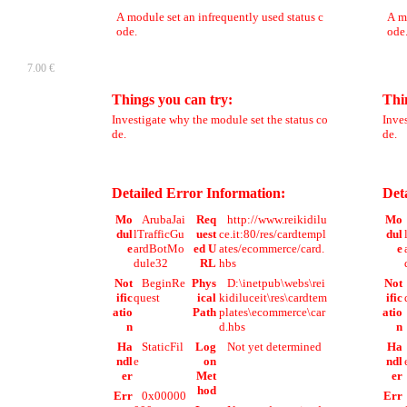
A module set an infrequently used status c
A mo
ode.
ode
7.00 €
Things you can try:
Thi
Investigate why the module set the status co
Inves
de.
de.
Detailed Error Information:
Det
Mo
ArubaJai
Req
http://www.reikidilu
Mo
dul
lTrafficGu
uest
ce.it:80/res/cardtempl
dul
e
ardBotMo
ed U
ates/ecommerce/card.
e
dule32
RL
hbs
Not
BeginRe
Phys
D:\inetpub\webs\rei
Not
ific
quest
ical
kidiluceit\res\cardtem
ific
atio
Path
plates\ecommerce\car
atio
n
d.hbs
n
Ha
StaticFil
Log
Not yet determined
Ha
ndl
e
on
ndl
er
Met
er
hod
Err
0x00000
Err